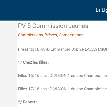
Aller
au
La Li
contenu
PV 5 Commission Jeunes
Commissions
,
Brèves
,
Compétitions
Présents : BRARD Emmanuel, Sophie LACASTAI
1/
Chez les filles :
Filles 15/16 ans : DIVISION 1 équipe Championn
Filles 17/18 ans : DIVISION 1 équipe Championn
2/ Report :