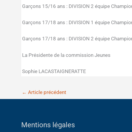
Garçons 15/16 ans : DIVISION 2 équipe Champi
Garçons 17/18 ans : DIVISION 1 équipe Champi
Garçons 17/18 ans : DIVISION 2 équipe Champi
La Présidente de la commission Jeunes
Sophie LACASTAIGNERATTE
←
Article précédent
Mentions légales