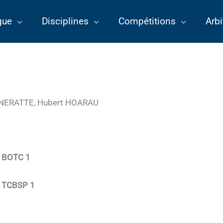
gue
Disciplines
Compétitions
Arbi
GNERATTE, Hubert HOARAU
e
BOTC 1
e
TCBSP 1