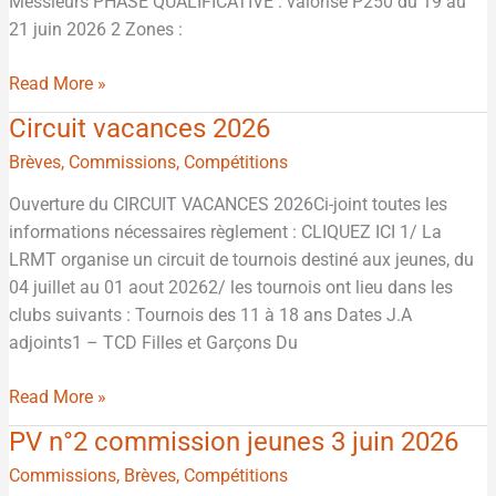
Messieurs PHASE QUALIFICATIVE : valorisé P250 du 19 au
21 juin 2026 2 Zones :
Read More »
Circuit vacances 2026
Circuit
vacances
Brèves
,
Commissions
,
Compétitions
2026
Ouverture du CIRCUIT VACANCES 2026Ci-joint toutes les
informations nécessaires règlement : CLIQUEZ ICI 1/ La
LRMT organise un circuit de tournois destiné aux jeunes, du
04 juillet au 01 aout 20262/ les tournois ont lieu dans les
clubs suivants : Tournois des 11 à 18 ans Dates J.A
adjoints1 – TCD Filles et Garçons Du
Read More »
PV n°2 commission jeunes 3 juin 2026
PV
n°2
Commissions
,
Brèves
,
Compétitions
commission