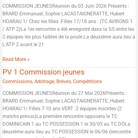
COMMISSION JEUNESRéunion du 03 Juin 2026 Présents :
jeunes
BRARD Emmanuel, Sophie LACASTAIGNERATTE, Hubert
3
HOARAU 1/ Chez les filles :Filles 17/18 ans : (TC AVIRONS 1
juin
/ ATP 2)La 1er rencontre a été enregistré dans la GS entre les
2026
2 équipes les plus faibles de la poule.La deuxième aura lieu à
L’ATP 2 avant le 21
Read More »
PV 1 Commission jeunes
PV
1
Commissions
,
Arbitrage
,
Brèves
,
Compétitions
Commission
COMMISSION JEUNESRéunion du 27 Mai 2026Présents :
jeunes
BRARD Emmanuel, Sophie LACASTAIGNERATTE, Hubert
HOARAU 1/ Filles 7-10 ans VERT :2 équipes inscrites (2
matchs prévus)La première rencontre opposera le TC
DOMINICAIN 1 au TC POSSESSION 1 le 30/05 au TC DOLa
deuxième aura lieu au TC POSSESSION le 06/06 (rencontre