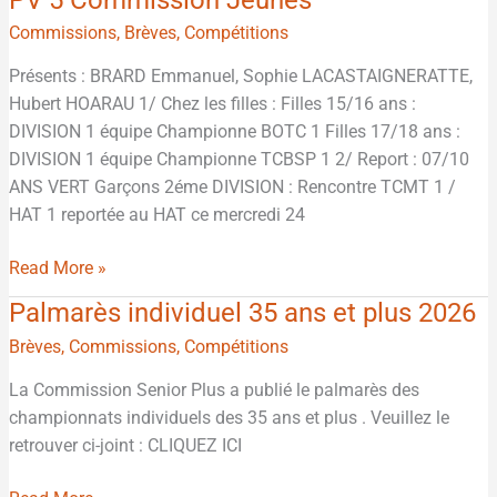
5
Commissions
,
Brèves
,
Compétitions
Commission
Présents : BRARD Emmanuel, Sophie LACASTAIGNERATTE,
Jeunes
Hubert HOARAU 1/ Chez les filles : Filles 15/16 ans :
DIVISION 1 équipe Championne BOTC 1 Filles 17/18 ans :
DIVISION 1 équipe Championne TCBSP 1 2/ Report : 07/10
ANS VERT Garçons 2éme DIVISION : Rencontre TCMT 1 /
HAT 1 reportée au HAT ce mercredi 24
Read More »
Palmarès individuel 35 ans et plus 2026
Palmarès
individuel
Brèves
,
Commissions
,
Compétitions
35
La Commission Senior Plus a publié le palmarès des
ans
championnats individuels des 35 ans et plus . Veuillez le
et
retrouver ci-joint : CLIQUEZ ICI
plus
2026