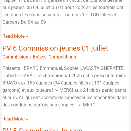
Rappel 1/ La LRMT organise un circuit de tournois destiné
et
aux jeunes, du 04 juillet au 01 aout 20262/ les tournois ont
2
lieu dans les clubs suivants : Tournois 1 – TCD Filles et
Garçons Du 04 au 09
Read More »
PV 6 Commission jeunes 01 juillet
PV
6
Commissions
,
Brèves
,
Compétitions
Commission
Présents : BRARD Emmanuel, Sophie LACASTAIGNERATTE,
jeunes
Hubert HOARAU Le championnat 2026 est à présent terminé.
01
BRAVO aux 165 équipes (34 équipes filles et 131 équipes
juillet
garçons) et aux joueurs ! ➢ MERCI aux 24 clubs participants
et aux JAE qui ont accepté de superviser les rencontres dans
des conditions parfois pas simples ! ➢ MERCI
Read More »
PV 5 Commission Jeunes
PV