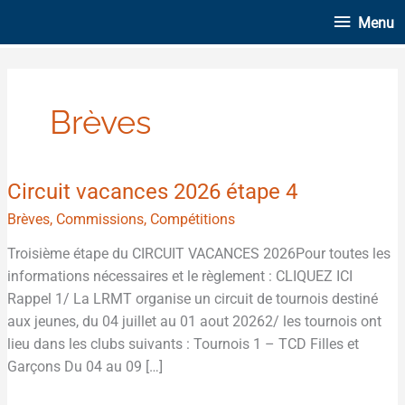
Aller
Menu
Menu
au
contenu
Brèves
Circuit vacances 2026 étape 4
Circuit
vacances
Brèves
,
Commissions
,
Compétitions
2026
Troisième étape du CIRCUIT VACANCES 2026Pour toutes les
étape
informations nécessaires et le règlement : CLIQUEZ ICI
4
Rappel 1/ La LRMT organise un circuit de tournois destiné
aux jeunes, du 04 juillet au 01 aout 20262/ les tournois ont
lieu dans les clubs suivants : Tournois 1 – TCD Filles et
Garçons Du 04 au 09 […]