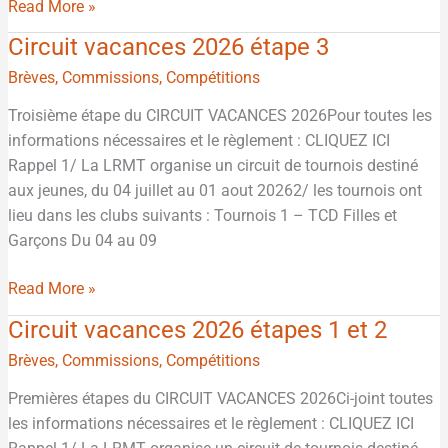
Read More »
Circuit vacances 2026 étape 3
Circuit
vacances
Brèves
,
Commissions
,
Compétitions
2026
Troisième étape du CIRCUIT VACANCES 2026Pour toutes les
étape
informations nécessaires et le règlement : CLIQUEZ ICI
3
Rappel 1/ La LRMT organise un circuit de tournois destiné
aux jeunes, du 04 juillet au 01 aout 20262/ les tournois ont
lieu dans les clubs suivants : Tournois 1 – TCD Filles et
Garçons Du 04 au 09
Read More »
Circuit vacances 2026 étapes 1 et 2
Circuit
vacances
Brèves
,
Commissions
,
Compétitions
2026
Premières étapes du CIRCUIT VACANCES 2026Ci-joint toutes
étapes
les informations nécessaires et le règlement : CLIQUEZ ICI
1