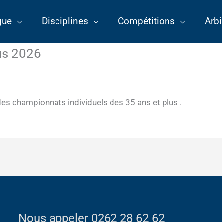
gue
Disciplines
Compétitions
Arbi
lus 2026
es championnats individuels des 35 ans et plus .
Nous appeler 0262 28 62 62