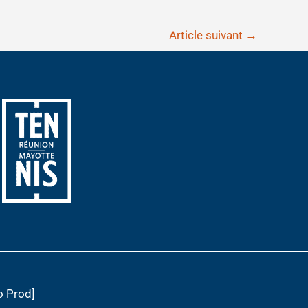
Article suivant
→
o Prod]