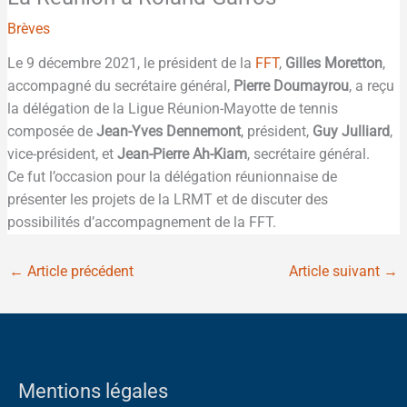
Brèves
Le 9 décembre 2021, le président de la
FFT
,
Gilles Moretton
,
accompagné du secrétaire général,
Pierre Doumayrou
, a reçu
la délégation de la Ligue Réunion-Mayotte de tennis
composée de
Jean-Yves Dennemont
, président,
Guy Julliard
,
vice-président, et
Jean-Pierre Ah-Kiam
, secrétaire général.
Ce fut l’occasion pour la délégation réunionnaise de
présenter les projets de la LRMT et de discuter des
possibilités d’accompagnement de la FFT.
←
Article précédent
Article suivant
→
Mentions légales