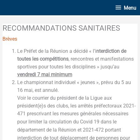
Aller
Menu
Menu
au
contenu
RECOMMANDATIONS SANITAIRES
Brèves
Le Préfet de la Réunion a décidé « l’i
nterdiction de
toutes les compétitions
, rencontres et manifestations
sportives pour toutes les disciplines » jusqu’au
vendredi 7 mai minimum
Le championnat individuel « jeunes », prévu du 5 au
16 mai, est annulé.
Voir le courrier du président de la Ligue aux
président(e)s des clubs, les arrêtés préfectoraux 2021-
471 prescrivant les mesures générales nécessaires
dans le
pour limiter la circulation du Covid 19
département de la Réunion
et 2021-472 portant
interdiction de tout déplacement de personnes pour