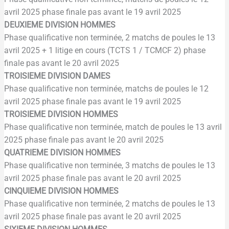
avril 2025 phase finale pas avant le 19 avril 2025
DEUXIEME DIVISION HOMMES
Phase qualificative non terminée, 2 matchs de poules le 13
avril 2025 + 1 litige en cours (TCTS 1 / TCMCF 2) phase
finale pas avant le 20 avril 2025
TROISIEME DIVISION DAMES
Phase qualificative non terminée, matchs de poules le 12
avril 2025 phase finale pas avant le 19 avril 2025
TROISIEME DIVISION HOMMES
Phase qualificative non terminée, match de poules le 13 avril
2025 phase finale pas avant le 20 avril 2025
QUATRIEME DIVISION HOMMES
Phase qualificative non terminée, 3 matchs de poules le 13
avril 2025 phase finale pas avant le 20 avril 2025
CINQUIEME DIVISION HOMMES
Phase qualificative non terminée, 2 matchs de poules le 13
avril 2025 phase finale pas avant le 20 avril 2025