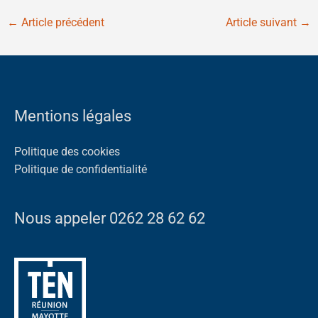
←
Article précédent
Article suivant
→
Mentions légales
Politique des cookies
Politique de confidentialité
Nous appeler 0262 28 62 62