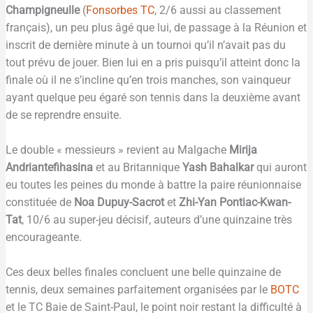
Champigneulle
(
Fonsorbes TC
, 2/6 aussi au classement
français), un peu plus âgé que lui, de passage à la Réunion et
inscrit de dernière minute à un tournoi qu’il n’avait pas du
tout prévu de jouer. Bien lui en a pris puisqu’il atteint donc la
finale où il ne s’incline qu’en trois manches, son vainqueur
ayant quelque peu égaré son tennis dans la deuxième avant
de se reprendre ensuite.
Le double « messieurs » revient au Malgache
Mirija
Andriantefihasina
et au Britannique
Yash
Bahalkar
qui auront
eu toutes les peines du monde à battre la paire réunionnaise
constituée de
Noa Dupuy-Sacrot
et
Zhi-Yan Pontiac-Kwan-
Tat
, 10/6 au super-jeu décisif, auteurs d’une quinzaine très
encourageante.
Ces deux belles finales concluent une belle quinzaine de
tennis, deux semaines parfaitement organisées par le
BOTC
et le TC Baie de Saint-Paul, le point noir restant la difficulté à