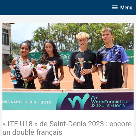
Aller
Menu
Menu
au
contenu
« ITF U18 » de Saint-Denis 2023 : encore
un doublé français