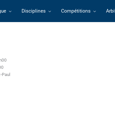
gue
Disciplines
Compétitions
Arbi
2h00
00
t-Paul