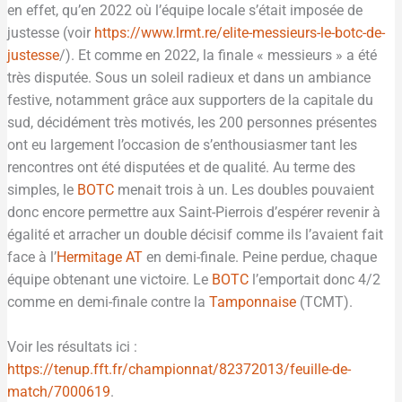
en effet, qu’en 2022 où l’équipe locale s’était imposée de
justesse (voir
https://www.lrmt.re/elite-messieurs-le-botc-de-
justesse
/). Et comme en 2022, la finale « messieurs » a été
très disputée. Sous un soleil radieux et dans un ambiance
festive, notamment grâce aux supporters de la capitale du
sud, décidément très motivés, les 200 personnes présentes
ont eu largement l’occasion de s’enthousiasmer tant les
rencontres ont été disputées et de qualité. Au terme des
simples, le
BOTC
menait trois à un. Les doubles pouvaient
donc encore permettre aux Saint-Pierrois d’espérer revenir à
égalité et arracher un double décisif comme ils l’avaient fait
face à l’
Hermitage AT
en demi-finale. Peine perdue, chaque
équipe obtenant une victoire. Le
BOTC
l’emportait donc 4/2
comme en demi-finale contre la
Tamponnaise
(TCMT).
Voir les résultats ici :
https://tenup.fft.fr/championnat/82372013/feuille-de-
match/7000619
.