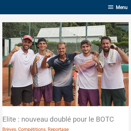
Aller
Menu
Menu
au
contenu
Elite : nouveau doublé pour le BOTC
Brèves
,
Compétitions
,
Reportage