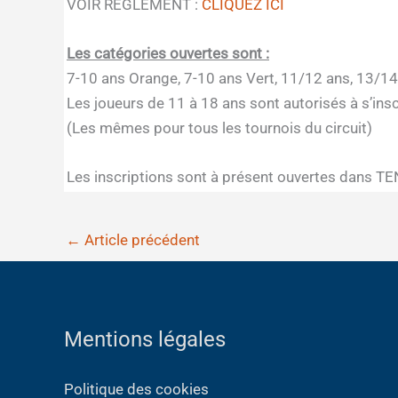
VOIR REGLEMENT :
CLIQUEZ ICI
Les catégories ouvertes sont :
7-10 ans Orange, 7-10 ans Vert, 11/12 ans, 13/14
Les joueurs de 11 à 18 ans sont autorisés à s’ins
(Les mêmes pour tous les tournois du circuit)
Les inscriptions sont à présent ouvertes dans T
←
Article précédent
Mentions légales
Politique des cookies