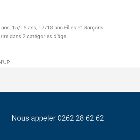
 ans, 15/16 ans, 17/18 ans Filles et Garçons
crire dans 2 catégories d’âge
EN’UP
Nous appeler 0262 28 62 62