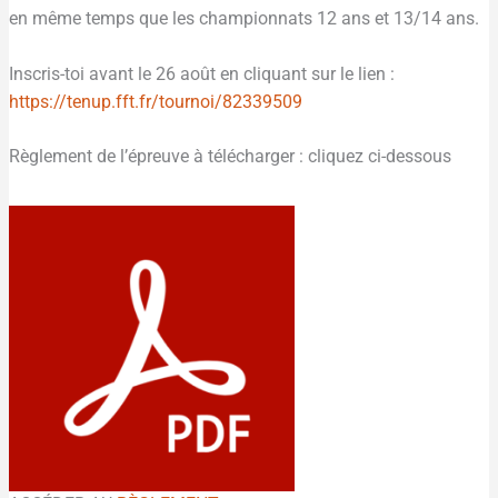
en même temps que les championnats 12 ans et 13/14 ans.
Inscris-toi avant le 26 août en cliquant sur le lien :
https://tenup.fft.fr/tournoi/82339509
Règlement de l’épreuve à télécharger : cliquez ci-dessous