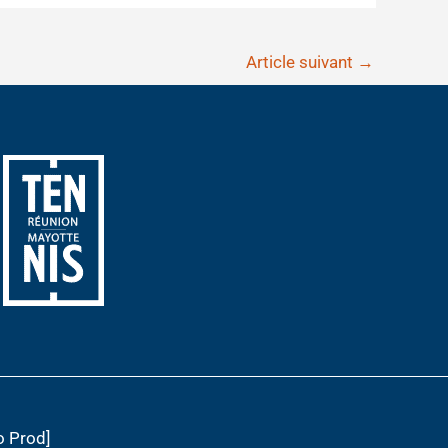
Article suivant
→
o Prod]